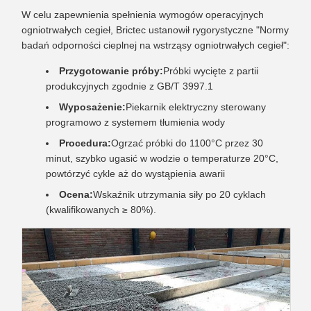
W celu zapewnienia spełnienia wymogów operacyjnych
ogniotrwałych cegieł, Brictec ustanowił rygorystyczne "Normy
badań odporności cieplnej na wstrząsy ogniotrwałych cegieł":
Przygotowanie próby:
Próbki wycięte z partii
produkcyjnych zgodnie z GB/T 3997.1
Wyposażenie:
Piekarnik elektryczny sterowany
programowo z systemem tłumienia wody
Procedura:
Ogrzać próbki do 1100°C przez 30
minut, szybko ugasić w wodzie o temperaturze 20°C,
powtórzyć cykle aż do wystąpienia awarii
Ocena:
Wskaźnik utrzymania siły po 20 cyklach
(kwalifikowanych ≥ 80%).