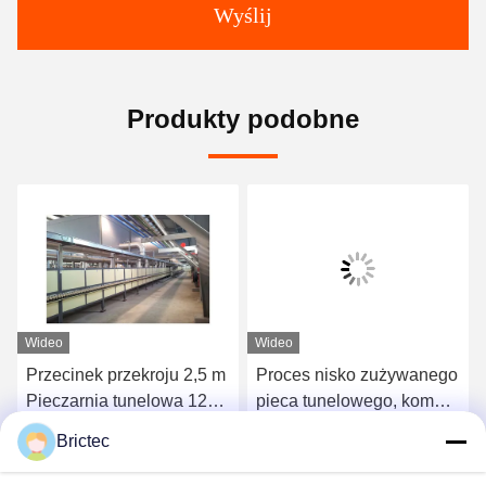
Wyślij
Produkty podobne
Wideo
Wideo
Przecinek przekroju 2,5 m
Proces nisko zużywanego
Pieczarnia tunelowa 120
pieca tunelowego, komora
min Cykl strzelania
ciągłego suszenia dla
Brictec
Pieczarnia rolkowa
cegieł
Rozmawiaj Teraz.
Rozmawiaj Teraz.
Szybkie strzelanie