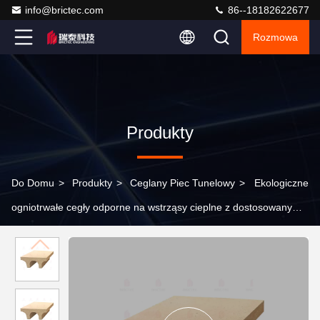
info@brictec.com
86--18182622677
Rozmowa
Produkty
Do Domu
>
Produkty
>
Ceglany Piec Tunelowy
>
Ekologiczne
ogniotrwałe cegły odporne na wstrząsy cieplne z dostosowanymi
rozmiarami do samochodów piecowych