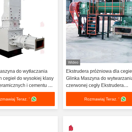
Wideo
aszyna do wytłaczania
Ekstrudera próżniowa dla cegie
h cegieł do wysokiej klasy
Glinka Maszyna do wytwarzani
ramicznych i cementu z
czerwonej cegły Ekstrudera
nością i niskimi kosztami
próżniowa Sprzęt do wytwarzan
zmawiaj Teraz. '
Rozmawiaj Teraz. '