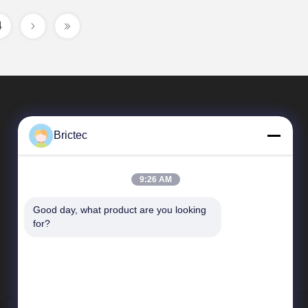
4
Brictec
9:26 AM
Good day, what product are you looking 
Szybkie Linki
for?
Profil przedsiębiorstwa
Wycieczka po fabryce
Kontrola jakości