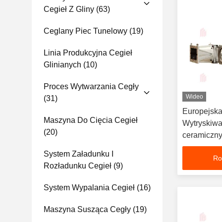
Cegieł Z Gliny
(63)
Ceglany Piec Tunelowy
(19)
Linia Produkcyjna Cegieł
Glinianych
(10)
Proces Wytwarzania Cegły
Wideo
(31)
Europejska
Maszyna Do Cięcia Cegieł
Wytryskiw
(20)
ceramiczny
System Załadunku I
Ro
Rozładunku Cegieł
(9)
System Wypalania Cegieł
(16)
Maszyna Susząca Cegły
(19)