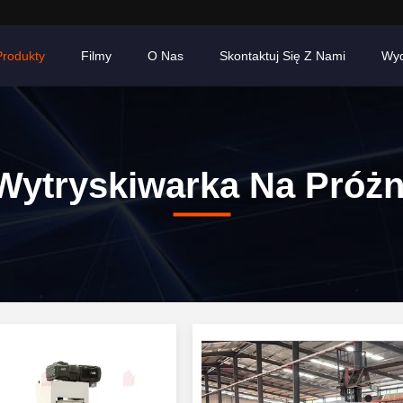
Produkty
Filmy
O Nas
Skontaktuj Się Z Nami
Wyd
Wytryskiwarka Na Próżn