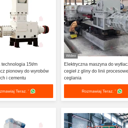
Wideo
 technologia 15t/m
Elektryczna maszyna do wytłac
acz pionowy do wyrobów
cegieł z gliny do linii procesowe
ch i cementu
ceglania
zmawiaj Teraz. '
Rozmawiaj Teraz. '