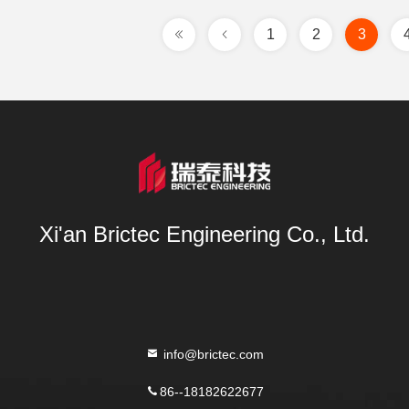
1
2
3
Xi'an Brictec Engineering Co., Ltd.
info@brictec.com
86--18182622677