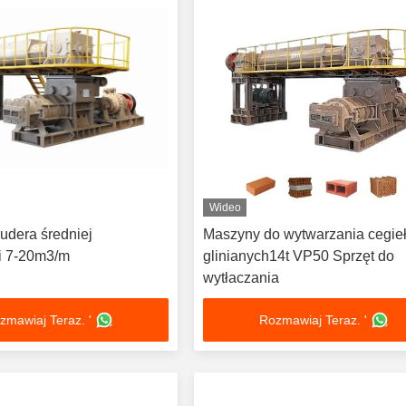
Wideo
udera średniej
Maszyny do wytwarzania cegie
i 7-20m3/m
glinianych14t VP50 Sprzęt do
wytłaczania
zmawiaj Teraz. '
Rozmawiaj Teraz. '