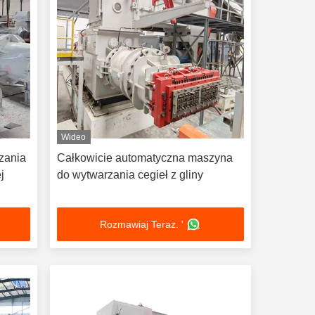
Wideo
zania
Całkowicie automatyczna maszyna
j
do wytwarzania cegieł z gliny
Rozmawiaj Teraz. '