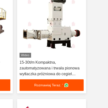
Wideo
ł
15-30t/m Kompaktna,
zautomatyzowana i trwała pionowa
wytłaczka próżniowa do cegieł
wysokiej klasy
Rozmawiaj Teraz. '