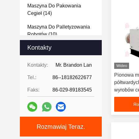
Maszyna Do Pakowania
Cegieł
(14)
Maszyna Do Palletyzowania
Robotów
(10)
Kontakty
Dekoracyjne Płytki Ceglane
(33)
Kontakty:
Mr. Brandon Lan
Wideo
Analiza Surowców
(22)
Pionowa m
Tel.:
86--18182622677
półtwardyc
Projekt Brick Design
Faks:
86-029-89183545
wyrobów ce
Showcase
(15)
długą żywot
Ro
utrzymania
Rozmawiaj Teraz.