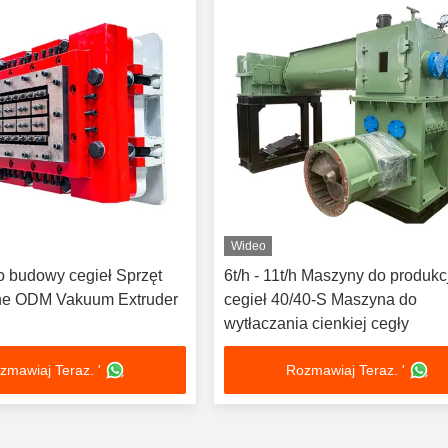
Wideo
 budowy cegieł Sprzęt
6t/h - 11t/h Maszyny do produkc
lne ODM Vakuum Extruder
cegieł 40/40-S Maszyna do
wytłaczania cienkiej cegły
zmawiaj Teraz. '
Rozmawiaj Teraz. '