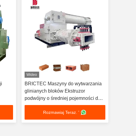
Wideo
ji
BRICTEC Maszyny do wytwarzania
glinianych bloków Ekstruzor
podwójny o średniej pojemności do
przemysłu budowlanym
Rozmawiaj Teraz. '