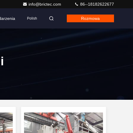
info@brictec.com
86--18182622677
arzenia
Rozmowa
Polish
i