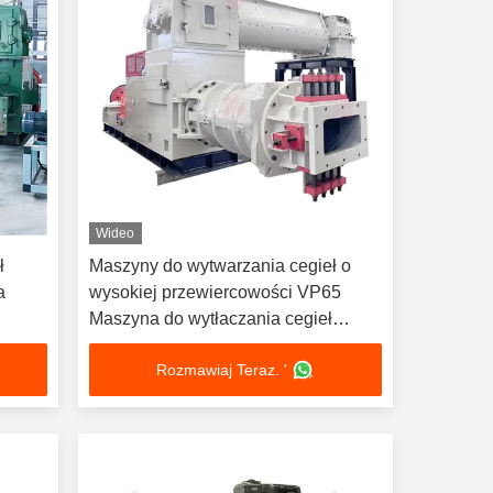
Wideo
ł
Maszyny do wytwarzania cegieł o
a
wysokiej przewiercowości VP65
Maszyna do wytłaczania cegieł
ia
Ekstrudent próżniowy
Rozmawiaj Teraz. '