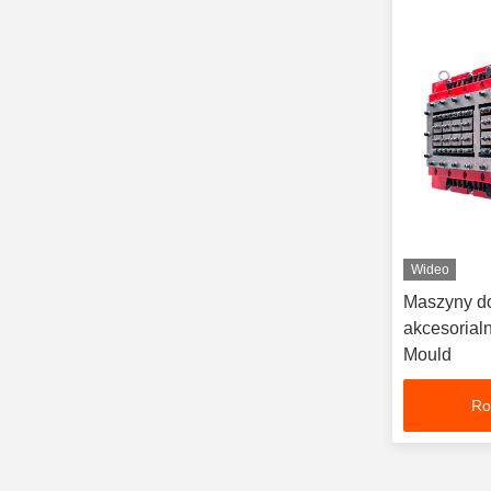
Wideo
Maszyny do
akcesoria
Mould
Ro