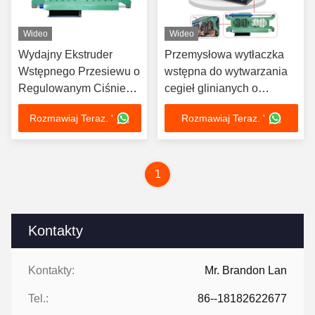
Wideo
Wideo
Wydajny Ekstruder
Przemysłowa wytłaczka
Wstępnego Przesiewu o
wstępna do wytwarzania
Regulowanym Ciśnieniu
cegieł glinianych o
i Odpornej na Zużycie
wysokiej jednolitości,
Rozmawiaj Teraz. '
Rozmawiaj Teraz. '
Konstrukcji do Produkcji
stabilnej wydajności i
Cegieł
automatycznej kontroli
1
Kontakty
Kontakty:
Mr. Brandon Lan
Tel.:
86--18182622677