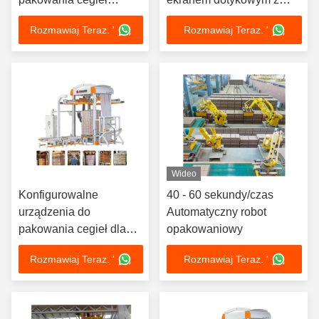
Semiautomatyczna
oszczędnościami kosztów
Rozmawiaj Teraz. '
Rozmawiaj Teraz. '
Maszyna do wiązania
i silną ochroną
koszyków
Wideo
Konfigurowalne
40 - 60 sekundy/czas
urządzenia do
Automatyczny robot
pakowania cegieł dla
opakowaniowy
typowych awarii i innych
Rozmawiaj Teraz. '
Rozmawiaj Teraz. '
powszechnych
problemów z folią PVC