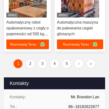
Wideo
Wideo
Automatyczny robot
Automatyczna maszyna
opakowaniowy z cegły o
do pakowania cegieł
pojemności od 500 kg
glinianych
do 800 kg dla zgodności
Rozmawiaj Teraz. '
Rozmawiaj Teraz. '
przemysłu 4.0
1
2
3
4
5
Kontakty
Kontakty:
Mr. Brandon Lan
Tel.:
86--18182622677