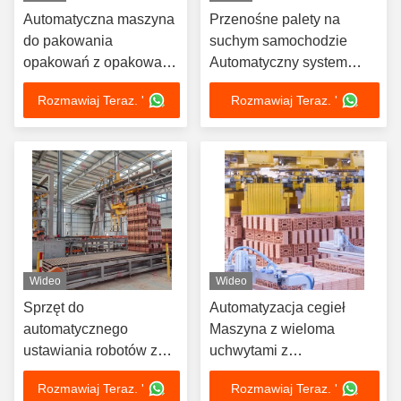
Automatyczna maszyna
Przenośne palety na
do pakowania
suchym samochodzie
opakowań z opakowań
Automatyczny system
z cegły o wysokiej
załadunku i rozładunku
Rozmawiaj Teraz. '
Rozmawiaj Teraz. '
wydajności z
Opakowania ceglane
oszczędnościami
kosztów i silną ochroną
Wideo
Wideo
Sprzęt do
Automatyzacja cegieł
automatycznego
Maszyna z wieloma
ustawiania robotów z
uchwytami z
regulowanym uchwytem
automatycznym
Rozmawiaj Teraz. '
Rozmawiaj Teraz. '
w przemyśle
rozładunkiem cegieł,