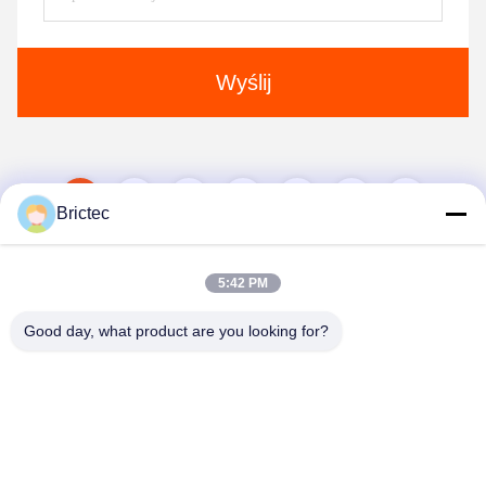
Wyślij
1
2
3
4
5
Brictec
5:42 PM
Good day, what product are you looking for?
Xi'an Brictec Engineering Co., Ltd.
info@brictec.com