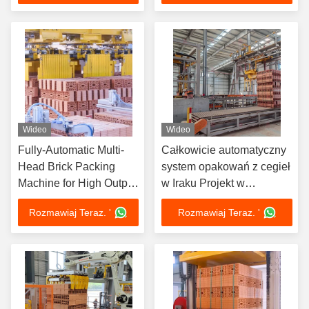
opakowaniowym 0,6 -
aranżacją, grupowaniem i
0,8Mpa
pakowaniem
Wideo
Wideo
Fully-Automatic Multi-
Całkowicie automatyczny
Head Brick Packing
system opakowań z cegieł
Machine for High Output
w Iraku Projekt w
and Low Maintenance
Najimadin w Xi'an Brictec
Rozmawiaj Teraz. '
Rozmawiaj Teraz. '
Brick Production