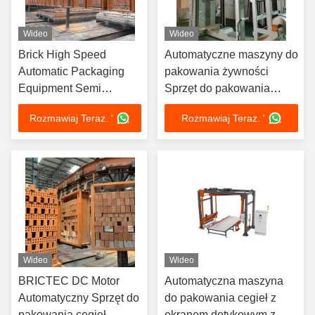
Wideo
Wideo
Brick High Speed
Automatyczne maszyny do
Automatic Packaging
pakowania żywności
Equipment Semi
Sprzęt do pakowania
Automatic Basket
Szklane butelki System
Rozmawiaj Teraz. '
Rozmawiaj Teraz. '
Strapping Machine
pakowania na zimno
(Brick High Speed
Automatic Packaging
Equipment)
Połomautomatyczna
maszyna do wiązania
koszyków
Wideo
Wideo
BRICTEC DC Motor
Automatyczna maszyna
Automatyczny Sprzęt do
do pakowania cegieł z
pakowania cegieł
ekranem dotykowym z