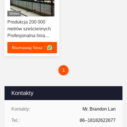
Wideo
Produkcja 200 000
metrów sześciennych
Profesjonalna linia
produkcyjna cegieł z
Rozmawiaj Teraz. '
gliny stalowej
Projektowanie i badania
1
Kontakty
Kontakty:
Mr. Brandon Lan
Tel.:
86--18182622677