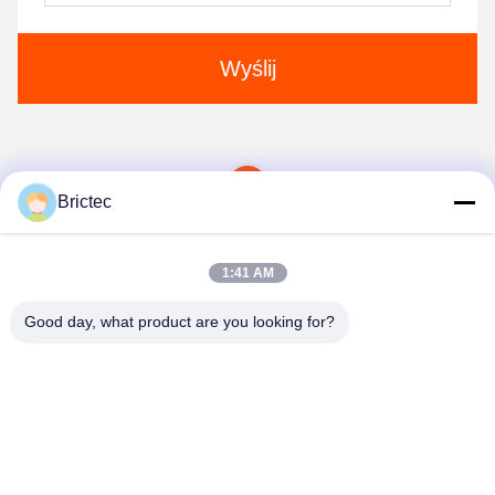
Wyślij
1
Brictec
1:41 AM
Good day, what product are you looking for?
Xi'an Brictec Engineering Co., Ltd.
info@brictec.com
86--18182622677